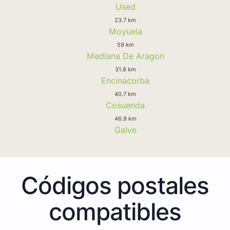
Used
23.7 km
Moyuela
59 km
Mediana De Aragon
31.8 km
Encinacorba
40.7 km
Cosuenda
46.9 km
Galve
Códigos postales
compatibles