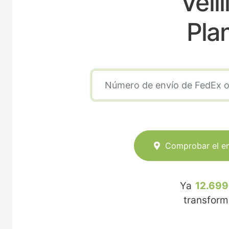
Velil
Pla
Comprobar el e
Ya
12.699
transfor