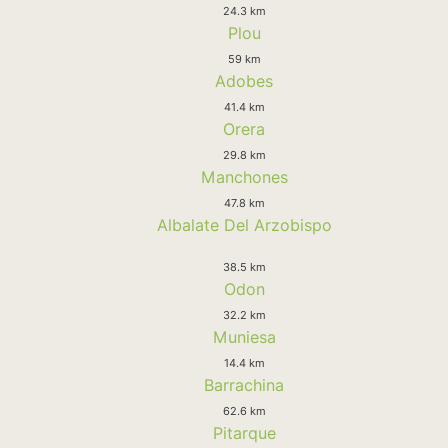
24.3 km
Plou
59 km
Adobes
41.4 km
Orera
29.8 km
Manchones
47.8 km
Albalate Del Arzobispo
38.5 km
Odon
32.2 km
Muniesa
14.4 km
Barrachina
62.6 km
Pitarque