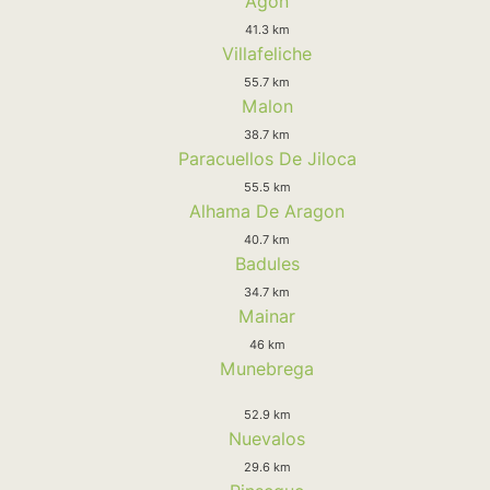
Agon
41.3 km
Villafeliche
55.7 km
Malon
38.7 km
Paracuellos De Jiloca
55.5 km
Alhama De Aragon
40.7 km
Badules
34.7 km
Mainar
46 km
Munebrega
52.9 km
Nuevalos
29.6 km