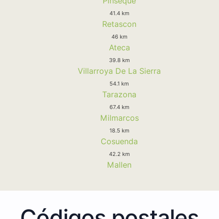
Pinseque
41.4 km
Retascon
46 km
Ateca
39.8 km
Villarroya De La Sierra
54.1 km
Tarazona
67.4 km
Milmarcos
18.5 km
Cosuenda
42.2 km
Mallen
Códigos postales