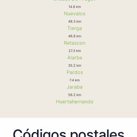
14.6 km
Nuevalos
48.3 km
Tierga
46.8 km
Retascon
27.3 km
Alarba
35.2 km
Pardos
7.4 km
Jaraba
58.2 km
Huertahernando
Códigos postales