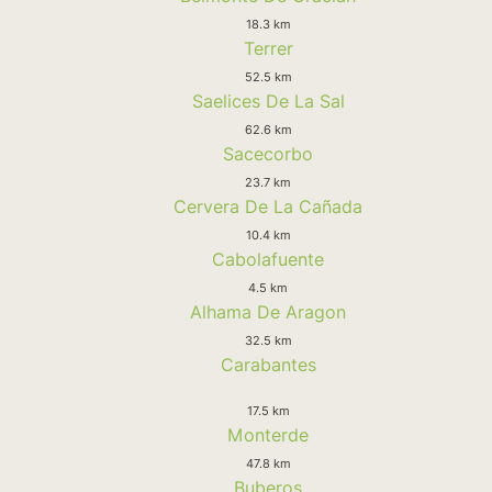
18.3 km
Terrer
52.5 km
Saelices De La Sal
62.6 km
Sacecorbo
23.7 km
Cervera De La Cañada
10.4 km
Cabolafuente
4.5 km
Alhama De Aragon
32.5 km
Carabantes
17.5 km
Monterde
47.8 km
Buberos