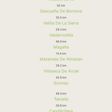
62 km
Gascueña De Bornova
30.5 km
Velilla De La Sierra
29.3 km
Valderrodilla
46.9 km
Magaña
14.4 km
Matamala De Almazan
28.2 km
Villaseca De Arciel
45.9 km
Gormaz
48.4 km
Talveila
26.6 km
Candilichera