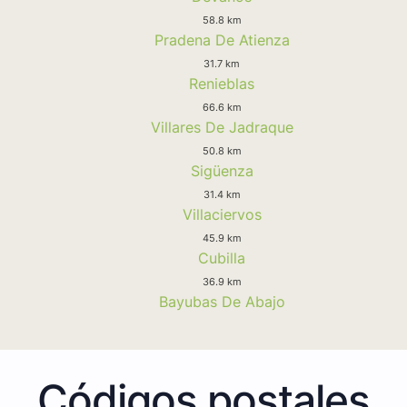
58.8 km
Pradena De Atienza
31.7 km
Renieblas
66.6 km
Villares De Jadraque
50.8 km
Sigüenza
31.4 km
Villaciervos
45.9 km
Cubilla
36.9 km
Bayubas De Abajo
Códigos postales