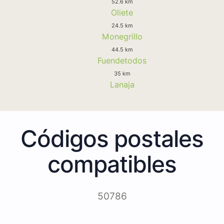
52.6 km
Oliete
24.5 km
Monegrillo
44.5 km
Fuendetodos
35 km
Lanaja
Códigos postales
compatibles
50786