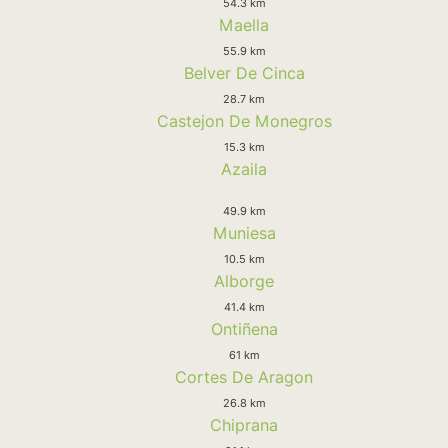
54.3 km
Maella
55.9 km
Belver De Cinca
28.7 km
Castejon De Monegros
15.3 km
Azaila
49.9 km
Muniesa
10.5 km
Alborge
41.4 km
Ontiñena
61 km
Cortes De Aragon
26.8 km
Chiprana