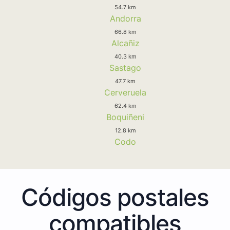
54.7 km
Andorra
66.8 km
Alcañiz
40.3 km
Sastago
47.7 km
Cerveruela
62.4 km
Boquiñeni
12.8 km
Codo
Códigos postales
compatibles