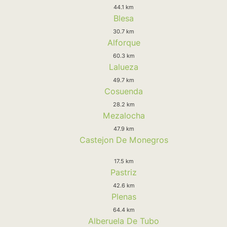
44.1 km
Blesa
30.7 km
Alforque
60.3 km
Lalueza
49.7 km
Cosuenda
28.2 km
Mezalocha
47.9 km
Castejon De Monegros
17.5 km
Pastriz
42.6 km
Plenas
64.4 km
Alberuela De Tubo