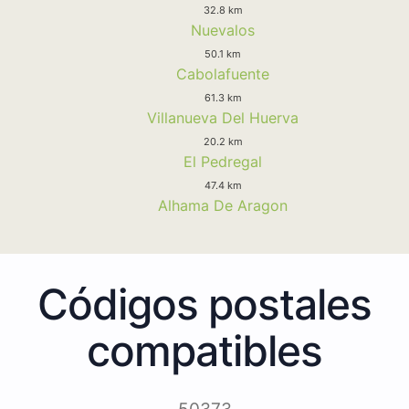
32.8 km
Nuevalos
50.1 km
Cabolafuente
61.3 km
Villanueva Del Huerva
20.2 km
El Pedregal
47.4 km
Alhama De Aragon
Códigos postales
compatibles