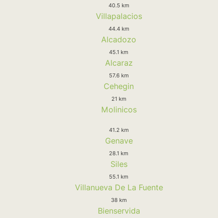
40.5 km
Villapalacios
44.4 km
Alcadozo
45.1 km
Alcaraz
57.6 km
Cehegin
21 km
Molinicos
41.2 km
Genave
28.1 km
Siles
55.1 km
Villanueva De La Fuente
38 km
Bienservida