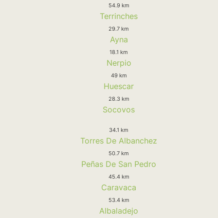
54.9 km
Terrinches
29.7 km
Ayna
18.1 km
Nerpio
49 km
Huescar
28.3 km
Socovos
34.1 km
Torres De Albanchez
50.7 km
Peñas De San Pedro
45.4 km
Caravaca
53.4 km
Albaladejo