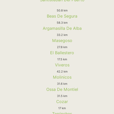
50.8 km
Beas De Segura
58.3 km
Argamasilla De Alba
33.2 km
Masegoso
27.8 km
El Ballestero
17.5 km
Viveros
42.2 km
Molinicos
31.6 km
Ossa De Montiel
31.5 km
Cozar
17 km
Terrinches