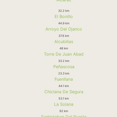
32.2 km
El Bonillo
44.9 km
Arroyo Del Ojanco
37.6 km
Alcubillas
48 km
Torre De Juan Abad
33.2 km
Peñascosa
23.3 km
Fuenllana
44.1 km
Chiclana De Segura
53.1 km
La Solana
62 km
Santisteban Del Puerto