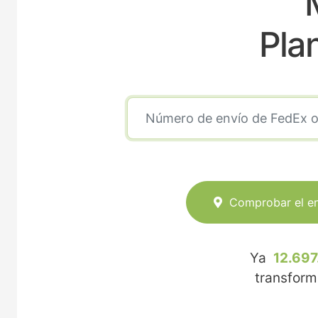
Pla
Comprobar el e
Ya
12.697
transfor