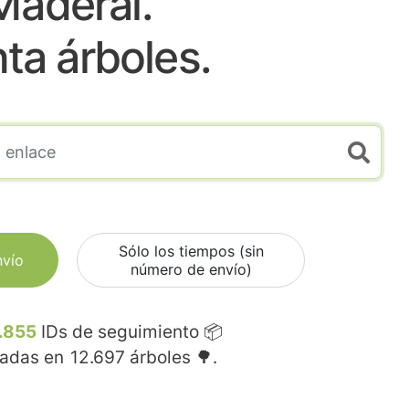
Maderal.
nta árboles.
Sólo los tiempos (sin
nvío
número de envío)
.855
IDs de seguimiento 📦
madas en
12.697
árboles 🌳.