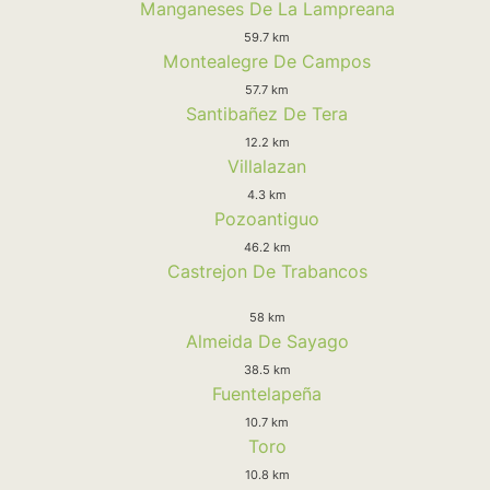
Manganeses De La Lampreana
59.7 km
Montealegre De Campos
57.7 km
Santibañez De Tera
12.2 km
Villalazan
4.3 km
Pozoantiguo
46.2 km
Castrejon De Trabancos
58 km
Almeida De Sayago
38.5 km
Fuentelapeña
10.7 km
Toro
10.8 km