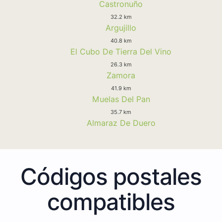
Castronuño
32.2 km
Argujillo
40.8 km
El Cubo De Tierra Del Vino
26.3 km
Zamora
41.9 km
Muelas Del Pan
35.7 km
Almaraz De Duero
Códigos postales
compatibles