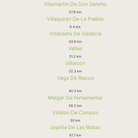
Villamartin De Don Sancho
57.6 km
Villaquiran De La Puebla
6.4 km
Villabasta De Valdavia
43.6 km
Vañes
31.2 km
Villalcon
22.3 km
Vega De Riacos
40.3 km
Melgar De Fernamental
56.2 km
Villalon De Campos
50 km
Joarilla De Las Matas
47.7 km