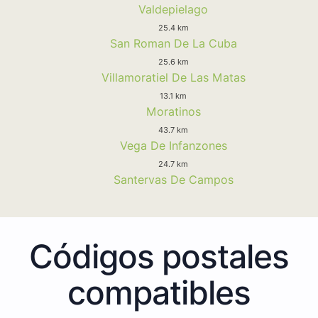
Valdepielago
25.4 km
San Roman De La Cuba
25.6 km
Villamoratiel De Las Matas
13.1 km
Moratinos
43.7 km
Vega De Infanzones
24.7 km
Santervas De Campos
Códigos postales
compatibles