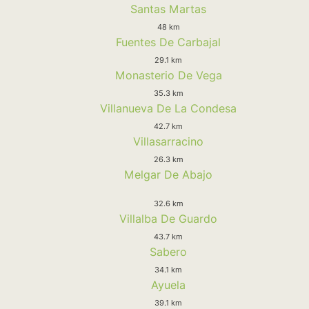
Santas Martas
48 km
Fuentes De Carbajal
29.1 km
Monasterio De Vega
35.3 km
Villanueva De La Condesa
42.7 km
Villasarracino
26.3 km
Melgar De Abajo
32.6 km
Villalba De Guardo
43.7 km
Sabero
34.1 km
Ayuela
39.1 km