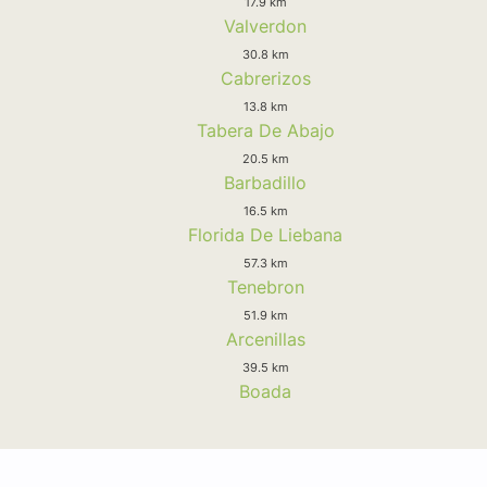
17.9 km
Valverdon
30.8 km
Cabrerizos
13.8 km
Tabera De Abajo
20.5 km
Barbadillo
16.5 km
Florida De Liebana
57.3 km
Tenebron
51.9 km
Arcenillas
39.5 km
Boada