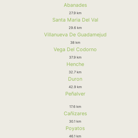
Abanades
27.9 km
Santa Maria Del Val
29.6 km
Villanueva De Guadamejud
38 km
Vega Del Codorno
37.9 km
Henche
32.7 km
Duron
42.9 km
Peñalver
17.6 km
Cañizares
30.1 km
Poyatos
46.1 km