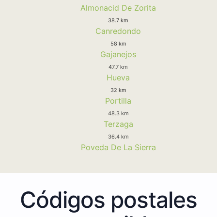
Almonacid De Zorita
38.7 km
Canredondo
58 km
Gajanejos
47.7 km
Hueva
32 km
Portilla
48.3 km
Terzaga
36.4 km
Poveda De La Sierra
Códigos postales