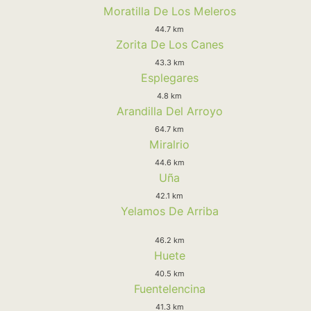
Moratilla De Los Meleros
44.7 km
Zorita De Los Canes
43.3 km
Esplegares
4.8 km
Arandilla Del Arroyo
64.7 km
Miralrio
44.6 km
Uña
42.1 km
Yelamos De Arriba
46.2 km
Huete
40.5 km
Fuentelencina
41.3 km