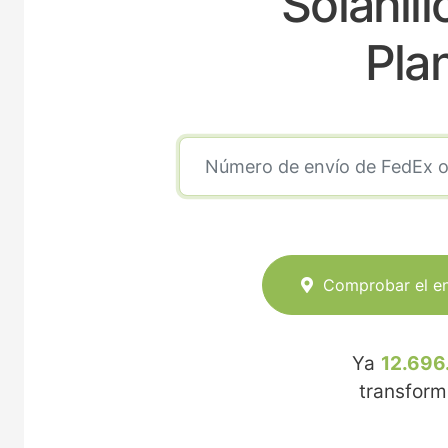
Solanil
Pla
Comprobar el e
Ya
12.696
transfor