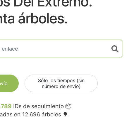
los Del Extremo.
nta árboles.
Sólo los tiempos (sin
nvío
número de envío)
.789
IDs de seguimiento 📦
madas en
12.696
árboles 🌳.