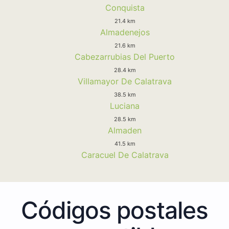
Conquista
21.4 km
Almadenejos
21.6 km
Cabezarrubias Del Puerto
28.4 km
Villamayor De Calatrava
38.5 km
Luciana
28.5 km
Almaden
41.5 km
Caracuel De Calatrava
Códigos postales