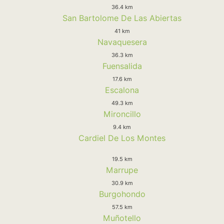
36.4 km
San Bartolome De Las Abiertas
41 km
Navaquesera
36.3 km
Fuensalida
17.6 km
Escalona
49.3 km
Mironcillo
9.4 km
Cardiel De Los Montes
19.5 km
Marrupe
30.9 km
Burgohondo
57.5 km
Muñotello