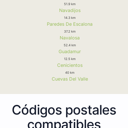
51.9 km
Navadijos
14.3 km
Paredes De Escalona
37.2 km
Navalosa
52.4 km
Guadamur
12.5 km
Cenicientos
40 km
Cuevas Del Valle
Códigos postales
compatibles