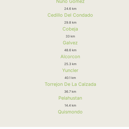
Nuño Gomez
24.6 km
Cedillo Del Condado
29.8 km
Cobeja
33 km
Galvez
48.6 km
Alcorcon
25.3 km
Yuncler
40.1 km
Torrejon De La Calzada
36.7 km
Pelahustan
14.4 km
Quismondo