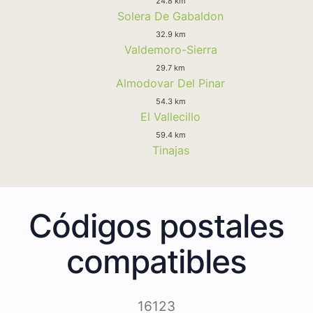
24.8 km
Solera De Gabaldon
32.9 km
Valdemoro-Sierra
29.7 km
Almodovar Del Pinar
54.3 km
El Vallecillo
59.4 km
Tinajas
Códigos postales
compatibles
16123