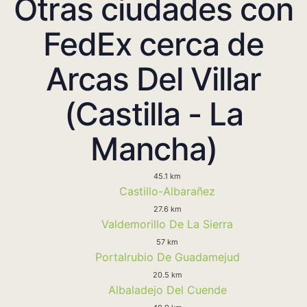
Otras ciudades con
FedEx cerca de
Arcas Del Villar
(Castilla - La
Mancha)
45.1 km
Castillo-Albarañez
27.6 km
Valdemorillo De La Sierra
57 km
Portalrubio De Guadamejud
20.5 km
Albaladejo Del Cuende