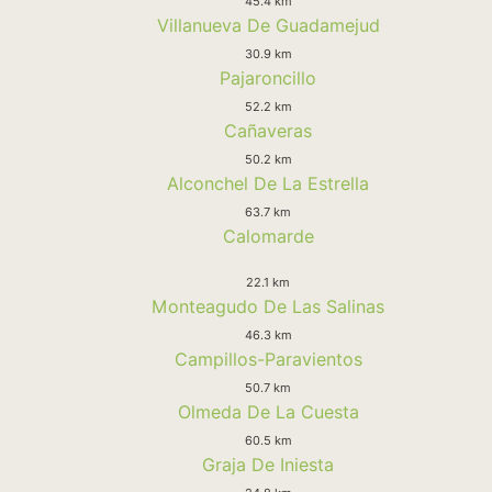
45.4 km
Villanueva De Guadamejud
30.9 km
Pajaroncillo
52.2 km
Cañaveras
50.2 km
Alconchel De La Estrella
63.7 km
Calomarde
22.1 km
Monteagudo De Las Salinas
46.3 km
Campillos-Paravientos
50.7 km
Olmeda De La Cuesta
60.5 km
Graja De Iniesta