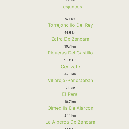
48 km
Tresjuncos
57.1 km
Torrejoncillo Del Rey
46.5 km
Zafra De Zancara
19.7 km
Piqueras Del Castillo
55.8 km
Cenizate
42.1 km
Villarejo-Periesteban
28 km
El Peral
10.7 km
Olmedilla De Alarcon
24.1 km
La Alberca De Zancara