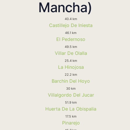
Mancha)
40.4 km
Castillejo De Iniesta
46.1 km
El Pedernoso
49.5 km
Villar De Olalla
25.4 km
La Hinojosa
22.2 km
Barchin Del Hoyo
30 km
Villalgordo Del Jucar
51.9 km
Huerta De La Obispalia
17.5 km
Pinarejo