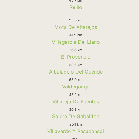
45.7 km
Reillo
35.3 km
Mota De Altarejos
41.5 km
Villagarcia Del Llano
36.6 km
El Provencio
28.6 km
Albaladejo Del Cuende
65.9 km
Valdeganga
45.2 km
Villarejo De Fuentes
30.5 km
Solera De Gabaldon
25.1 km
Villaverde Y Pasaconsol