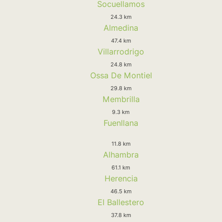
Socuellamos
24.3 km
Almedina
47.4 km
Villarrodrigo
24.8 km
Ossa De Montiel
29.8 km
Membrilla
9.3 km
Fuenllana
11.8 km
Alhambra
61.1 km
Herencia
46.5 km
El Ballestero
37.8 km