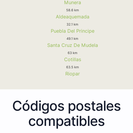
Munera
58.6 km
Aldeaquemada
32.1 km
Puebla Del Principe
49.1 km
Santa Cruz De Mudela
63 km
Cotillas
63.5 km
Riopar
Códigos postales
compatibles