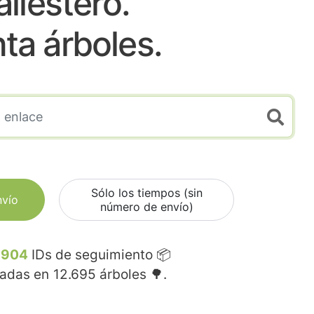
allestero.
nta árboles.
Sólo los tiempos (sin
nvío
número de envío)
.904
IDs de seguimiento 📦
madas en
12.695
árboles 🌳.