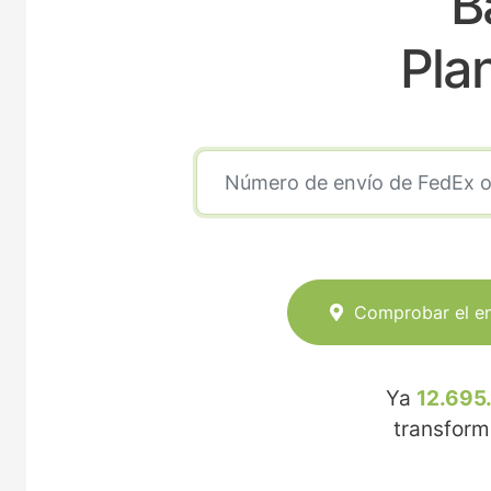
B
Pla
Comprobar el e
Ya
12.695
transfor