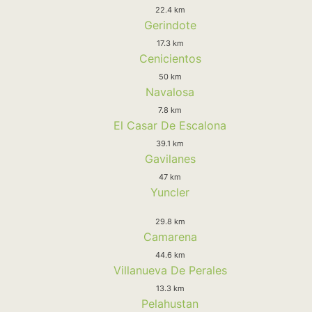
22.4 km
Gerindote
17.3 km
Cenicientos
50 km
Navalosa
7.8 km
El Casar De Escalona
39.1 km
Gavilanes
47 km
Yuncler
29.8 km
Camarena
44.6 km
Villanueva De Perales
13.3 km
Pelahustan