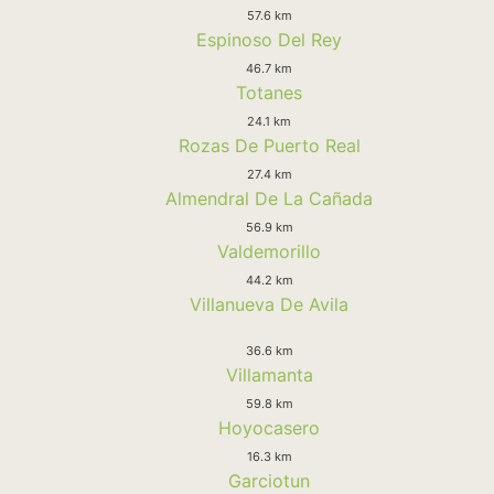
57.6 km
Espinoso Del Rey
46.7 km
Totanes
24.1 km
Rozas De Puerto Real
27.4 km
Almendral De La Cañada
56.9 km
Valdemorillo
44.2 km
Villanueva De Avila
36.6 km
Villamanta
59.8 km
Hoyocasero
16.3 km
Garciotun