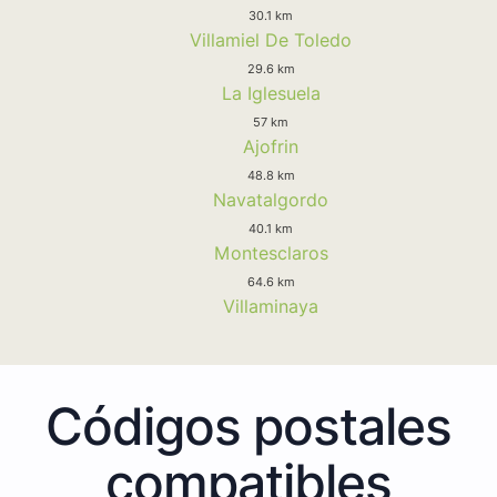
30.1 km
Villamiel De Toledo
29.6 km
La Iglesuela
57 km
Ajofrin
48.8 km
Navatalgordo
40.1 km
Montesclaros
64.6 km
Villaminaya
Códigos postales
compatibles