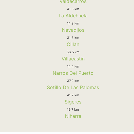
Valdecarros
41.3 km
La Aldehuela
14.2 km
Navadijos
31.3 km
Cillan
56.5 km
Villacastin
14.4 km
Narros Del Puerto
37.2 km
Sotillo De Las Palomas
41.2 km
Sigeres
19.7 km
Niharra