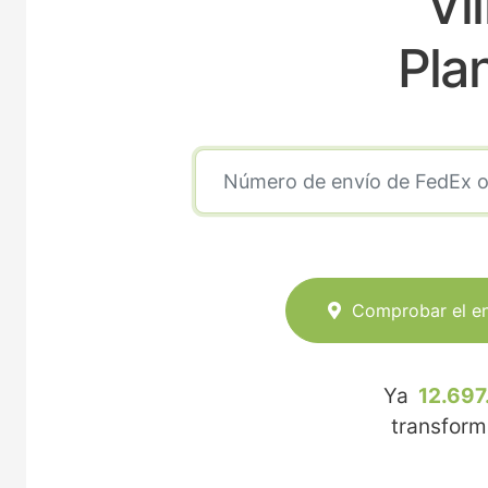
Vil
Pla
Comprobar el e
Ya
12.697
transfor