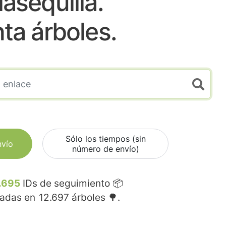
lasequilla.
nta árboles.
Sólo los tiempos (sin
nvío
número de envío)
.695
IDs de seguimiento 📦
madas en
12.697
árboles 🌳.