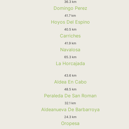
36.3 km
Domingo Perez
41.7 km
Hoyos Del Espino
40.5 km
Carriches
41.9 km
Navalosa
65.3 km
La Horcajada
43.6 km
Aldea En Cabo
48.5 km
Peraleda De San Roman
32.1 km
Aldeanueva De Barbarroya
24.3 km
Oropesa