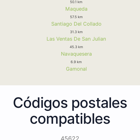
50.1 km
Maqueda
57.5 km
Santiago Del Collado
31.3 km
Las Ventas De San Julian
45.3 km
Navaquesera
6.9 km
Gamonal
Códigos postales
compatibles
45622