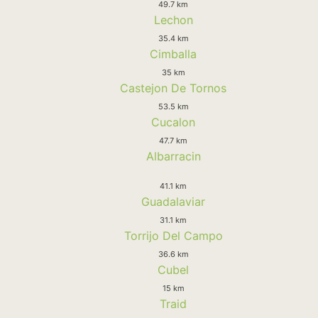
49.7 km
Lechon
35.4 km
Cimballa
35 km
Castejon De Tornos
53.5 km
Cucalon
47.7 km
Albarracin
41.1 km
Guadalaviar
31.1 km
Torrijo Del Campo
36.6 km
Cubel
15 km
Traid