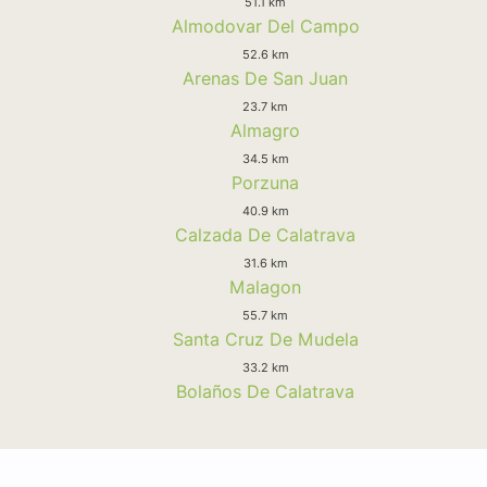
51.1 km
Almodovar Del Campo
52.6 km
Arenas De San Juan
23.7 km
Almagro
34.5 km
Porzuna
40.9 km
Calzada De Calatrava
31.6 km
Malagon
55.7 km
Santa Cruz De Mudela
33.2 km
Bolaños De Calatrava