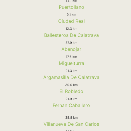
33.1 km
Puertollano
9.1 km
Ciudad Real
12.3 km
Ballesteros De Calatrava
37.9 km
Abenojar
17.6 km
Miguelturra
21.3 km
Argamasilla De Calatrava
39.9 km
El Robledo
21.9 km
Fernan Caballero
38.8 km
Villanueva De San Carlos