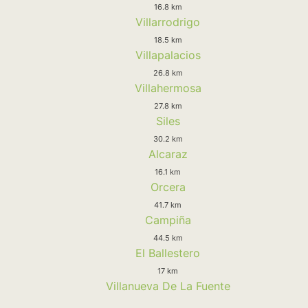
16.8 km
Villarrodrigo
18.5 km
Villapalacios
26.8 km
Villahermosa
27.8 km
Siles
30.2 km
Alcaraz
16.1 km
Orcera
41.7 km
Campiña
44.5 km
El Ballestero
17 km
Villanueva De La Fuente