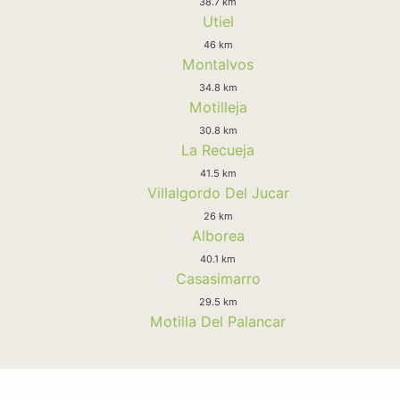
38.7 km
Utiel
46 km
Montalvos
34.8 km
Motilleja
30.8 km
La Recueja
41.5 km
Villalgordo Del Jucar
26 km
Alborea
40.1 km
Casasimarro
29.5 km
Motilla Del Palancar