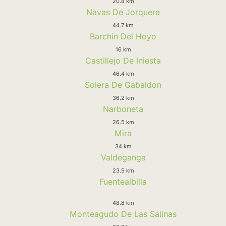
20.8 km
Navas De Jorquera
44.7 km
Barchin Del Hoyo
16 km
Castillejo De Iniesta
46.4 km
Solera De Gabaldon
36.2 km
Narboneta
26.5 km
Mira
34 km
Valdeganga
23.5 km
Fuentealbilla
48.8 km
Monteagudo De Las Salinas