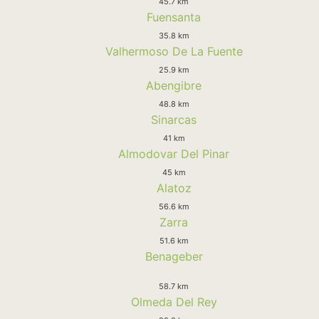
45.7 km
Fuensanta
35.8 km
Valhermoso De La Fuente
25.9 km
Abengibre
48.8 km
Sinarcas
41 km
Almodovar Del Pinar
45 km
Alatoz
56.6 km
Zarra
51.6 km
Benageber
58.7 km
Olmeda Del Rey