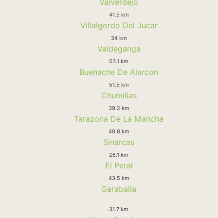
Valverdejo
41.5 km
Villalgordo Del Jucar
34 km
Valdeganga
53.1 km
Buenache De Alarcon
51.5 km
Chumillas
39.2 km
Tarazona De La Mancha
48.8 km
Sinarcas
26.1 km
El Peral
43.5 km
Garaballa
31.7 km