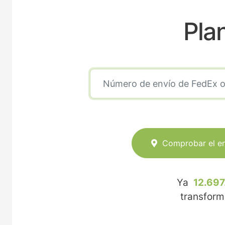
Pla
Comprobar el e
Ya
12.697
transfor