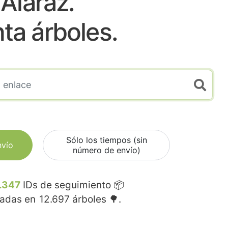
Alaraz.
nta árboles.
Sólo los tiempos (sin
nvío
número de envío)
.347
IDs de seguimiento 📦
madas en
12.697
árboles 🌳.