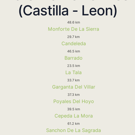
(Castilla - Leon)
48.6 km
Monforte De La Sierra
29.7 km
Candeleda
46.5 km
Barrado
23.5 km
La Tala
33.7 km
Garganta Del Villar
37.3 km
Poyales Del Hoyo
39.5 km
Cepeda La Mora
61.2 km
Sanchon De La Sagrada