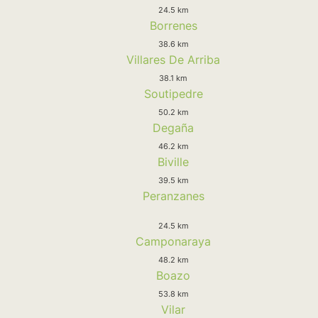
24.5 km
Borrenes
38.6 km
Villares De Arriba
38.1 km
Soutipedre
50.2 km
Degaña
46.2 km
Biville
39.5 km
Peranzanes
24.5 km
Camponaraya
48.2 km
Boazo
53.8 km
Vilar