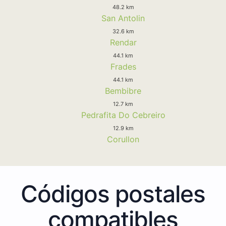
48.2 km
San Antolin
32.6 km
Rendar
44.1 km
Frades
44.1 km
Bembibre
12.7 km
Pedrafita Do Cebreiro
12.9 km
Corullon
Códigos postales
compatibles