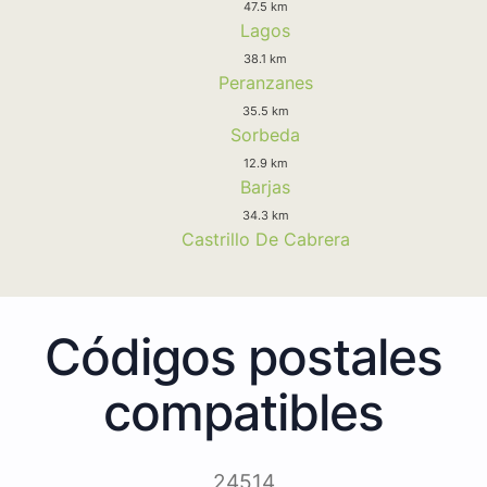
47.5 km
Lagos
38.1 km
Peranzanes
35.5 km
Sorbeda
12.9 km
Barjas
34.3 km
Castrillo De Cabrera
Códigos postales
compatibles
24514