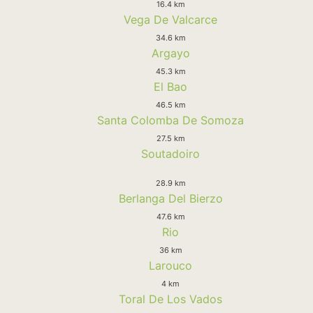
16.4 km
Vega De Valcarce
34.6 km
Argayo
45.3 km
El Bao
46.5 km
Santa Colomba De Somoza
27.5 km
Soutadoiro
28.9 km
Berlanga Del Bierzo
47.6 km
Rio
36 km
Larouco
4 km
Toral De Los Vados