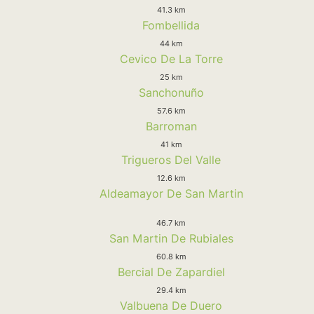
41.3 km
Fombellida
44 km
Cevico De La Torre
25 km
Sanchonuño
57.6 km
Barroman
41 km
Trigueros Del Valle
12.6 km
Aldeamayor De San Martin
46.7 km
San Martin De Rubiales
60.8 km
Bercial De Zapardiel
29.4 km
Valbuena De Duero