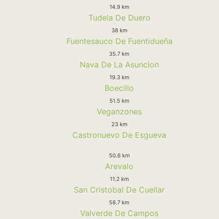
14.9 km
Tudela De Duero
38 km
Fuentesauco De Fuentidueña
35.7 km
Nava De La Asuncion
19.3 km
Boecillo
51.5 km
Veganzones
23 km
Castronuevo De Esgueva
50.6 km
Arevalo
11.2 km
San Cristobal De Cuellar
58.7 km
Valverde De Campos