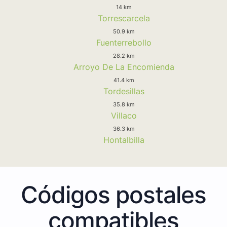
14 km
Torrescarcela
50.9 km
Fuenterrebollo
28.2 km
Arroyo De La Encomienda
41.4 km
Tordesillas
35.8 km
Villaco
36.3 km
Hontalbilla
Códigos postales
compatibles