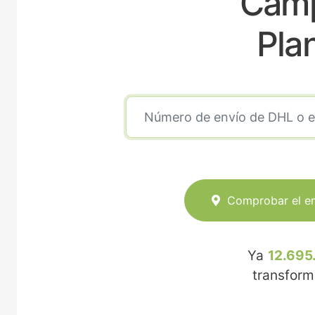
Camp
Pla
Comprobar el e
Ya
12.695
transfor