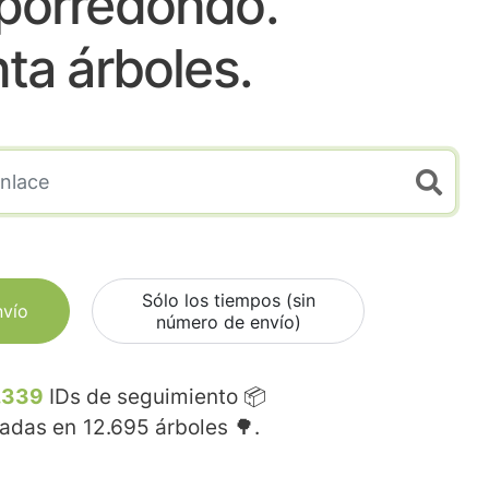
orredondo.
nta árboles.
Sólo los tiempos (sin
nvío
número de envío)
.339
IDs de seguimiento 📦
madas en
12.695
árboles 🌳.