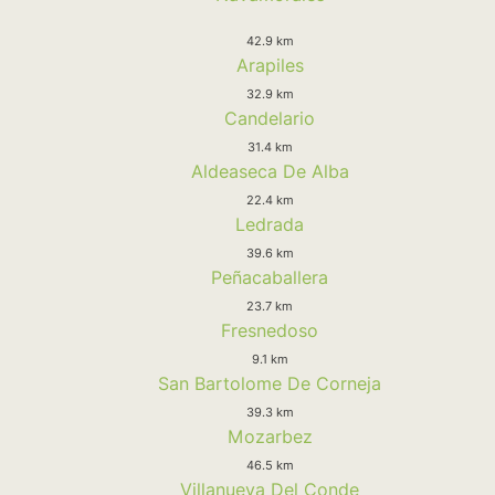
42.9 km
Arapiles
32.9 km
Candelario
31.4 km
Aldeaseca De Alba
22.4 km
Ledrada
39.6 km
Peñacaballera
23.7 km
Fresnedoso
9.1 km
San Bartolome De Corneja
39.3 km
Mozarbez
46.5 km
Villanueva Del Conde