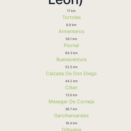
17 km
Tortoles
8.8 km
Armenteros
56.1 km
Piornal
64.3 km
Buenaventura
52.5 km
Calzada De Don Diego
44.2 km
Cillan
13.6 km
Mesegar De Corneja
36.7 km
Garcihernandez
16.4 km
Gilbuena