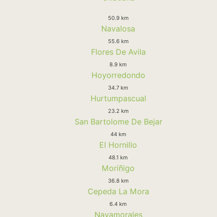
50.9 km
Navalosa
55.6 km
Flores De Avila
8.9 km
Hoyorredondo
34.7 km
Hurtumpascual
23.2 km
San Bartolome De Bejar
44 km
El Hornillo
48.1 km
Moriñigo
36.8 km
Cepeda La Mora
6.4 km
Navamorales