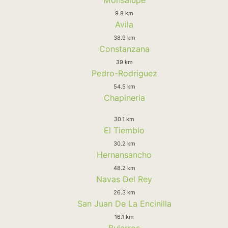
9.8 km
Avila
38.9 km
Constanzana
39 km
Pedro-Rodriguez
54.5 km
Chapineria
30.1 km
El Tiemblo
30.2 km
Hernansancho
48.2 km
Navas Del Rey
26.3 km
San Juan De La Encinilla
16.1 km
Bularros