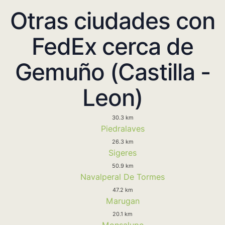
Otras ciudades con
FedEx cerca de
Gemuño (Castilla -
Leon)
30.3 km
Piedralaves
26.3 km
Sigeres
50.9 km
Navalperal De Tormes
47.2 km
Marugan
20.1 km
Monsalupe