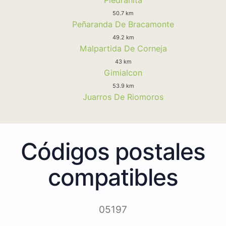
50.7 km
Peñaranda De Bracamonte
49.2 km
Malpartida De Corneja
43 km
Gimialcon
53.9 km
Juarros De Riomoros
Códigos postales
compatibles
05197