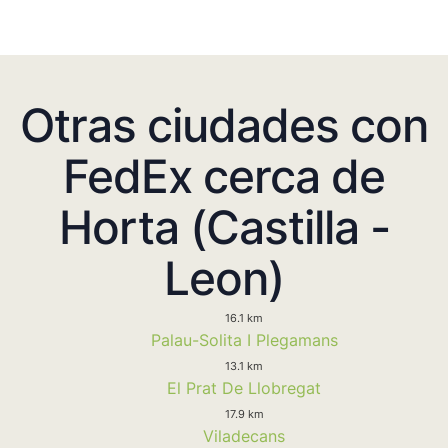
Otras ciudades con
FedEx cerca de
Horta (Castilla -
Leon)
16.1 km
Palau-Solita I Plegamans
13.1 km
El Prat De Llobregat
17.9 km
Viladecans