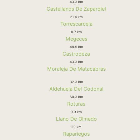
43.3 km
Castellanos De Zapardiel
21.4 km
Torrescarcela
8.7 km
Megeces
48.9 km
Castrodeza
43.3 km
Moraleja De Matacabras
32.3 km
Aldehuela Del Codonal
50.3 km
Roturas
9.9 km
Llano De Olmedo
29 km
Rapariegos