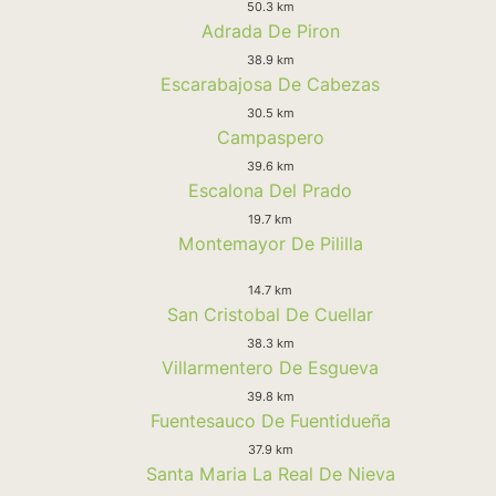
50.3 km
Adrada De Piron
38.9 km
Escarabajosa De Cabezas
30.5 km
Campaspero
39.6 km
Escalona Del Prado
19.7 km
Montemayor De Pililla
14.7 km
San Cristobal De Cuellar
38.3 km
Villarmentero De Esgueva
39.8 km
Fuentesauco De Fuentidueña
37.9 km
Santa Maria La Real De Nieva