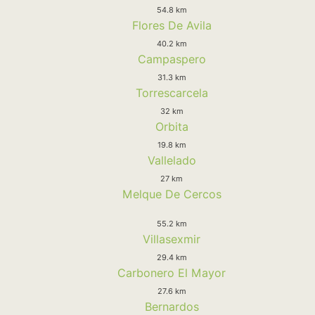
54.8 km
Flores De Avila
40.2 km
Campaspero
31.3 km
Torrescarcela
32 km
Orbita
19.8 km
Vallelado
27 km
Melque De Cercos
55.2 km
Villasexmir
29.4 km
Carbonero El Mayor
27.6 km
Bernardos