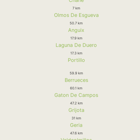
7 km
Olmos De Esgueva
50.7 km
Anguix
17.9 km
Laguna De Duero
17.3 km
Portillo
59.9 km
Berrueces
60.1 km
Gaton De Campos
47.2 km
Grijota
31 km
Geria
47.6 km
Valdeolmillos