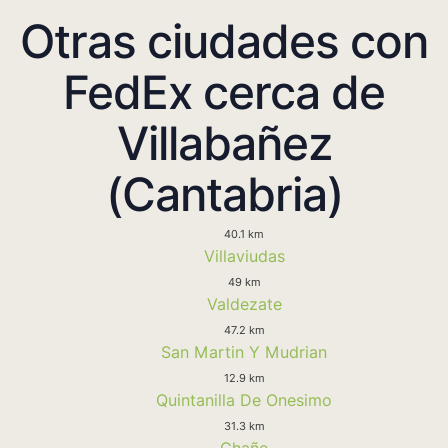
Otras ciudades con
FedEx cerca de
Villabañez
(Cantabria)
40.1 km
Villaviudas
49 km
Valdezate
47.2 km
San Martin Y Mudrian
12.9 km
Quintanilla De Onesimo
31.3 km
Chañe