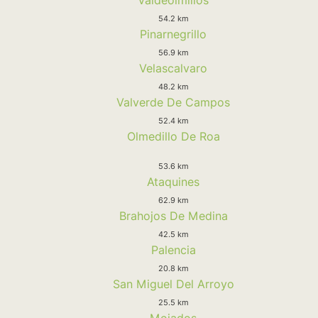
54.2 km
Pinarnegrillo
56.9 km
Velascalvaro
48.2 km
Valverde De Campos
52.4 km
Olmedillo De Roa
53.6 km
Ataquines
62.9 km
Brahojos De Medina
42.5 km
Palencia
20.8 km
San Miguel Del Arroyo
25.5 km
Mojados