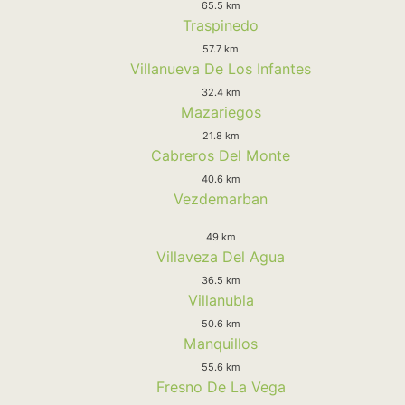
65.5 km
Traspinedo
57.7 km
Villanueva De Los Infantes
32.4 km
Mazariegos
21.8 km
Cabreros Del Monte
40.6 km
Vezdemarban
49 km
Villaveza Del Agua
36.5 km
Villanubla
50.6 km
Manquillos
55.6 km
Fresno De La Vega