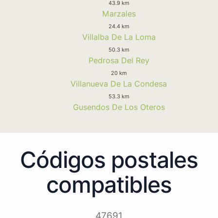
43.9 km
Marzales
24.4 km
Villalba De La Loma
50.3 km
Pedrosa Del Rey
20 km
Villanueva De La Condesa
53.3 km
Gusendos De Los Oteros
Códigos postales
compatibles
47691