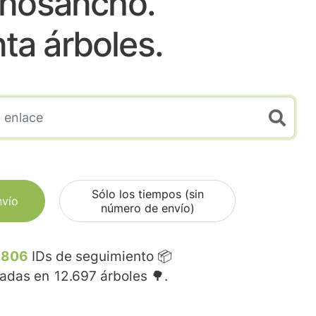
ñosancho.
nta árboles.
Sólo los tiempos (sin
nvío
número de envío)
.806
IDs de seguimiento 📦
madas en
12.697
árboles 🌳.