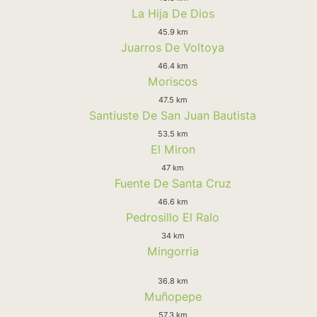
La Hija De Dios
45.9 km
Juarros De Voltoya
46.4 km
Moriscos
47.5 km
Santiuste De San Juan Bautista
53.5 km
El Miron
47 km
Fuente De Santa Cruz
46.6 km
Pedrosillo El Ralo
34 km
Mingorria
36.8 km
Muñopepe
57.3 km