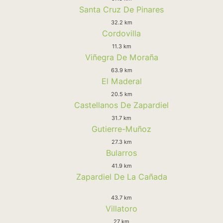
Santa Cruz De Pinares
32.2 km
Cordovilla
11.3 km
Viñegra De Moraña
63.9 km
El Maderal
20.5 km
Castellanos De Zapardiel
31.7 km
Gutierre-Muñoz
27.3 km
Bularros
41.9 km
Zapardiel De La Cañada
43.7 km
Villatoro
27 km