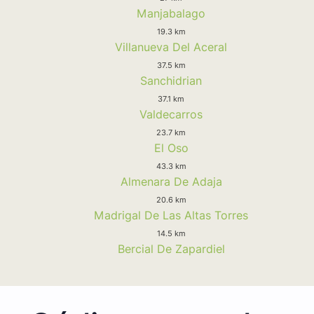
Manjabalago
19.3 km
Villanueva Del Aceral
37.5 km
Sanchidrian
37.1 km
Valdecarros
23.7 km
El Oso
43.3 km
Almenara De Adaja
20.6 km
Madrigal De Las Altas Torres
14.5 km
Bercial De Zapardiel