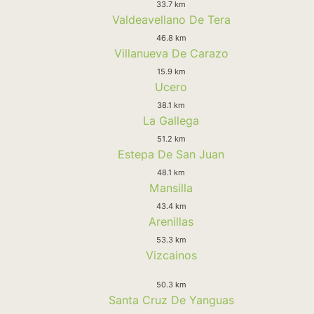
33.7 km
Valdeavellano De Tera
46.8 km
Villanueva De Carazo
15.9 km
Ucero
38.1 km
La Gallega
51.2 km
Estepa De San Juan
48.1 km
Mansilla
43.4 km
Arenillas
53.3 km
Vizcainos
50.3 km
Santa Cruz De Yanguas